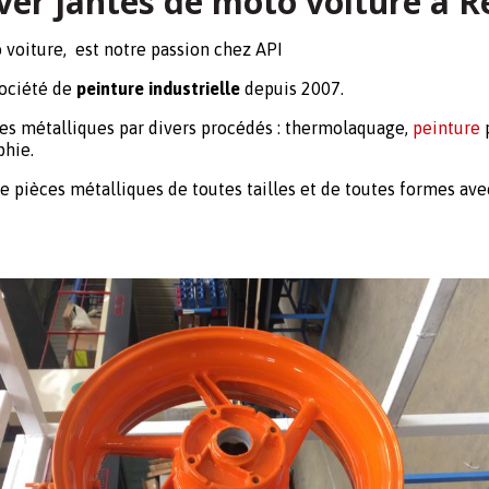
er jantes de moto voiture à 
 voiture, est notre passion chez API
ociété de
peinture industrielle
depuis 2007.
èces métalliques par divers procédés : thermolaquage,
peinture
p
phie.
e pièces métalliques de toutes tailles et de toutes formes av