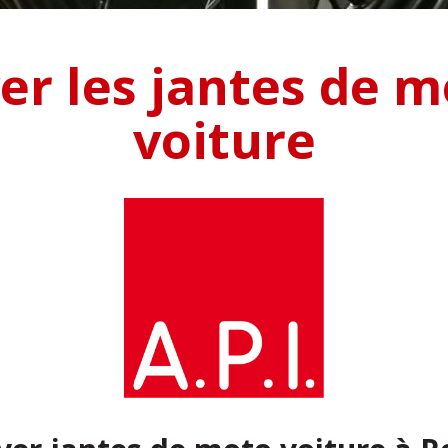
er les jantes de m
voiture