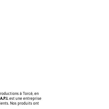
productions à Torcé, en
e
A.P.I.
est une entreprise
ients. Nos produits ont