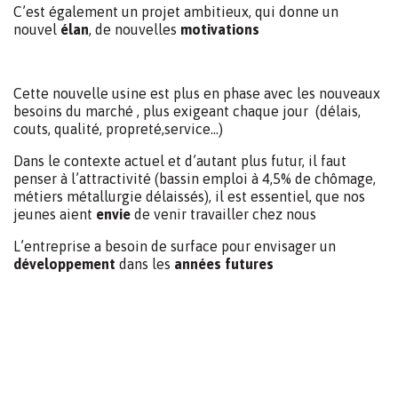
C’est également un projet ambitieux, qui donne un
nouvel
élan
, de nouvelles
motivations
Cette nouvelle usine est plus en phase avec les nouveaux
besoins du marché , plus exigeant chaque jour
(délais,
couts, qualité, propreté,service…)
Dans le contexte actuel et d’autant plus futur, il faut
penser à l’attractivité (bassin emploi à 4,5% de chômage,
métiers métallurgie délaissés), il est essentiel, que nos
jeunes aient
envie
de venir travailler chez nous
L’entreprise a besoin de surface pour envisager un
développement
dans les
années futures
Pour cela, l’environnement doit être adapté, nous avons
même pensé a des salles pour dispenser des formations
aux nouveaux venus, stagiaires,
formation continue
…