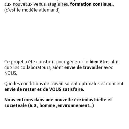
architecture?
Le bon sens
C’est avant tout un clin d’oeil à
l’histoire
industrielle du
19e siècle (1850 environ)
A ces
débuts
de la production de masse
A l’époque le charbon était roi et, pour ne pas gaspiller
l’énergie, la toiture laissait passer la lumière du jour sans
y faire entrer le soleil (orientation nord pour le vitrage) ,
bref juste du
bon sens
.
Ne l’aurions nous pas perdu….?