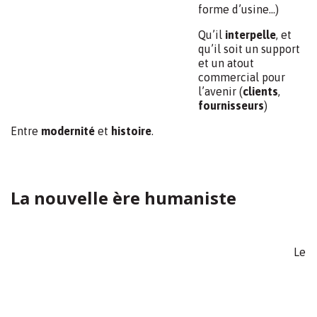
période industrielle et une organisation (la notre) qui est
a l’opposé de cette époque, une vision
humaniste
, basée
sur le respect ,et la confiance
De même le contraste entre cet extérieur « vintage » et
un intérieur ultra-moderne et a la pointe de l’innovation,
sera est à souligner.
Une nouvelle ère
environnementale:
Nous avons construit ce projet en travaillant pour être le
plus
vertueux
possible En économisant les ressources
(eau, gaz, électricité) En
économisant
nos matières
premières En continuant a développer les
récupérations
/
échanges
En produisant une partie de nos énergies
(photovoltaique),assurant ainsi une certaine
autonomie
Car nous sommes convaincus que les couts, en
particulier énergétiques, vont évoluer très fortement
ces prochaines années