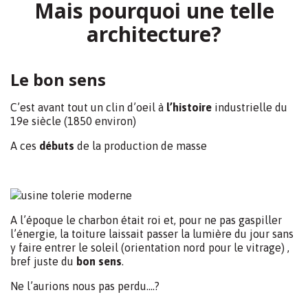
L’Identité:
Au travers de ce projet, nous souhaitons également
donner une
identité
à notre bâtiment
Qu’il soit «
remarquable
»
(mais si, tu sais bien ,
ce bâtiment en forme d’usine…)
Qu’il
interpelle
, et qu’il soit un support et un atout