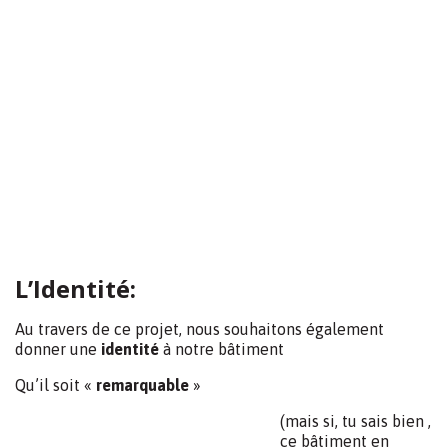
commercial pour l’avenir (
clients
,
fournisseurs
)
Entre
modernité
et
histoire
.
La nouvelle ère humaniste
Le
début du siècle,c’est l’époque de la mécanisation qui
s’accompagne d’organisations très structurées, et très
axées sur la discipline
C’est le travail a la chaine, les cadences, le contrôle,…….
Des gens sont alors payés pour surveiller et expliquer a
d’autres ce qu’il faut faire :c’est le dirigisme
Une organisation descendante (la tête décide, le reste de
l’organisation exécute les consignes)
Les cadences augmentent mais l’homme dans tout ça…?
Vous aurez certainement compris le contrepied que nous
souhaitons prendre entre un extérieur qui illustre cette