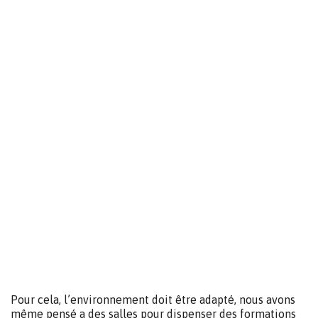
(c’est le modèle allemand)
Ce projet a été construit pour générer le
bien être
, afin
que les collaborateurs, aient
envie de travailler
avec
NOUS.
Que les conditions de travail soient optimales et donnent
envie de rester et de VOUS satisfaire.
Nous entrons dans une nouvelle ère industrielle et
sociétéale (6.0 , homme ,environnement…)
Mais pourquoi une telle