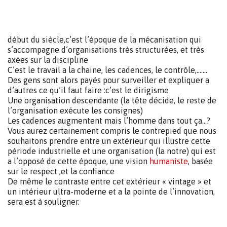
Car nous sommes convaincus que l’énergie la moins
chère est celle que l’on ne dépense pas
A ce titre le premier retour après quelques nuits a
températures négatives: Nous n’avons pas de besoins en
chauffage dans nos ateliers
Un écrin pour notre diversification
La diversification est un enjeu de demain pour nos
entreprises. Au travers de notre marque FERIGAMI, nous
commercialisons tout une gamme de
produits d’
aménagements extérieurs.
Des
clotures
, des
bordures de jardin
,
des jardinières